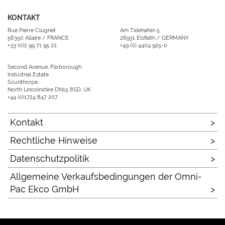
KONTAKT
Rue Pierre Clugnet
Am Tidehafen 5
56350 Allaire / FRANCE
26931 Elsfleth / GERMANY
+33 (0)2 99 71 95 22
+49 (0) 4404 925-0
Second Avenue, Flixborough
Industrial Estate
Scunthorpe,
North Lincolnshire DN15 8SD, UK
+44 (0)1724 847 207
Kontakt
Rechtliche Hinweise
Datenschutzpolitik
Allgemeine Verkaufsbedingungen der Omni-
Pac Ekco GmbH