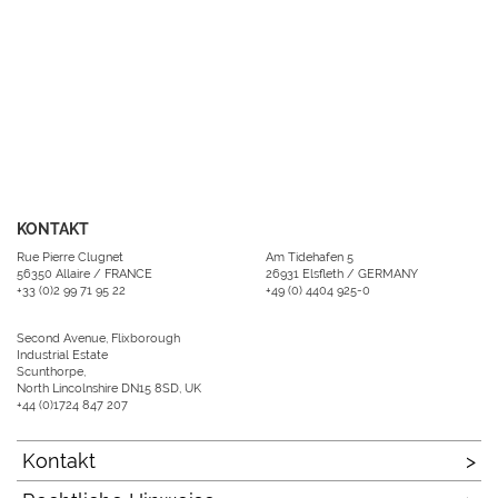
KONTAKT
Rue Pierre Clugnet
Am Tidehafen 5
56350 Allaire / FRANCE
26931 Elsfleth / GERMANY
+33 (0)2 99 71 95 22
+49 (0) 4404 925-0
Second Avenue, Flixborough
Industrial Estate
Scunthorpe,
North Lincolnshire DN15 8SD, UK
+44 (0)1724 847 207
Kontakt