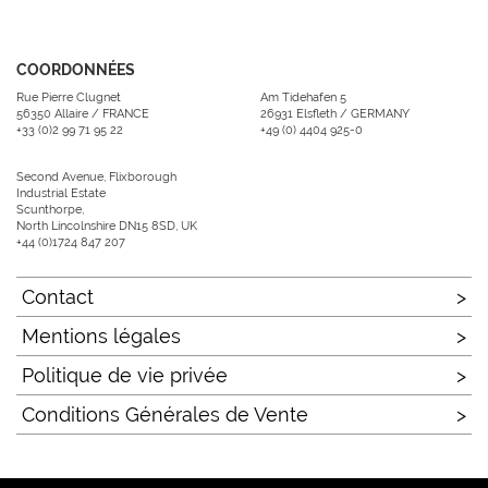
COORDONNÉES
Rue Pierre Clugnet
Am Tidehafen 5
56350 Allaire / FRANCE
26931 Elsfleth / GERMANY
+33 (0)2 99 71 95 22
+49 (0) 4404 925-0
Second Avenue, Flixborough
Industrial Estate
Scunthorpe,
North Lincolnshire DN15 8SD, UK
+44 (0)1724 847 207
Contact
Mentions légales
Politique de vie privée
Conditions Générales de Vente